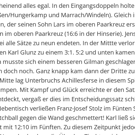
heinend alles egal. In den Eingangsdoppeln holt
lßen/Hungerkamp und Marrach/Windeln). Gleich in
en, der seinen Sohn Lars im oberen Paarkreuz erse
n im oberen Paarkreuz (16:6 in der Hinserie). Jen
 alle Sätze zu neun endeten. In der Mittte verlo
egen Karl Glunz zu einem 3:1. 5:2 und unten ka
lßen musste sich einem besseren Gilman geschlage
nn doch noch. Ganz knapp kam dann der Dritte zu
 Mitte lag Unterbruchs Achillesferse in diesem Spi
rampen. Mit Kampf und Glück erreichte er den Sat
eckt, vergaß er dies im Entscheidungssatz schli
ntisch verließen Franz-Josef Stolz im Fünten Sa
hball gegen die Wand geschmettert! Karl ließ s
 mit 12:10 im Fünften. Zu diesem Zeitpunkt jed