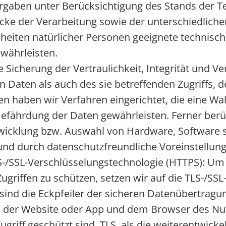
orgaben unter Berücksichtigung des Stands der 
e der Verarbeitung sowie der unterschiedlichen
heiten natürlicher Personen geeignete technis
währleisten.
cherung der Vertraulichkeit, Integrität und Ve
Daten als auch des sie betreffenden Zugriffs, d
en haben wir Verfahren eingerichtet, die eine 
efährdung der Daten gewährleisten. Ferner berü
wicklung bzw. Auswahl von Hardware, Software 
und durch datenschutzfreundliche Voreinstellung
/SSL-Verschlüsselungstechnologie (HTTPS): Um d
griffen zu schützen, setzen wir auf die TLS-/SS
) sind die Eckpfeiler der sicheren Datenübertragu
en der Website oder App und dem Browser des Nut
iff geschützt sind. TLS, als die weiterentwickel