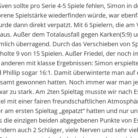
ven sollte pro Serie 4-5 Spiele fehlen, Simon in 
orene Spielstärke wiederfinden würde, war ebenf
urde dann direkt verpatzt. Mit 6 Spielern, die a
aus. Außer dem Totalausfall gegen Karken(5:9) u
iemlich überragend. Durch das Verschieben von S
olte 9 von 15 Spielen. Außer Friedel, der noch 
 anderen mit klasse Ergebnissen: Simon erspielte 
nd Phillip sogar 16:1. Damit überwinterte man au
allesamt gewonnen hatten. Noch immer war man je
r zu stark. Am 2ten Spieltag musste wir nach Es
el mit einer fairen freundschaftlichen Atmosph
r am ersten Spieltag „gepatzt“ hatten und nur un
s die einzigen beiden abgegebenen Punkte von Es
ondern auch 2 Schläger, viele Nerven und sehr vie