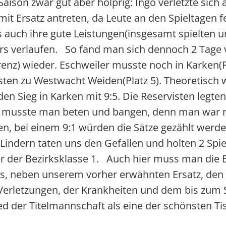
 Saison zwar gut aber holprig: Ingo verletzte si
it Ersatz antreten, da Leute an den Spieltagen 
ls auch ihre gute Leistungen(insgesamt spielten u
ers verlaufen. So fand man sich dennoch 2 Tage 
renz) wieder. Eschweiler musste noch in Karken(Pl
ten zu Westwacht Weiden(Platz 5). Theoretisch w
 den Sieg in Karken mit 9:5. Die Reservisten leg
etzt musste man beten und bangen, denn man war 
en, bei einem 9:1 würden die Sätze gezählt werde
indern taten uns den Gefallen und holten 2 Spiel
r der Bezirksklasse 1. Auch hier muss man die B
s, neben unserem vorher erwähnten Ersatz, den g
r Verletzungen, der Krankheiten und dem bis zum
d der Titelmannschaft als eine der schönsten Ti